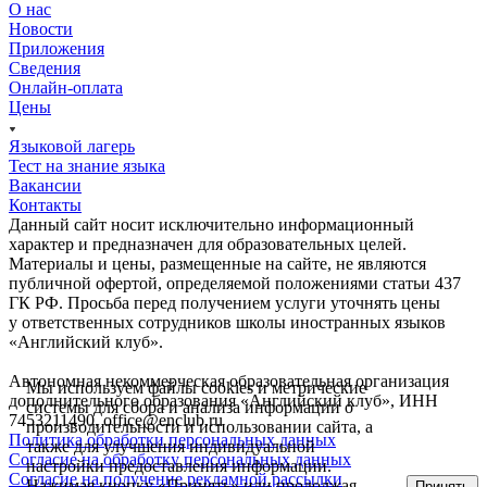
О нас
Новости
Приложения
Сведения
Онлайн-оплата
Цены
Языковой лагерь
Тест на знание языка
Вакансии
Контакты
Данный сайт носит исключительно информационный
характер и предназначен для образовательных целей.
Материалы и цены, размещенные на сайте, не являются
публичной офертой, определяемой положениями статьи 437
ГК РФ. Просьба перед получением услуги уточнять цены
у ответственных сотрудников школы иностранных языков
«Английский клуб».
Автономная некоммерческая образовательная организация
Мы используем файлы сookies и метрические
дополнительного образования «Английский клуб», ИНН
системы для сбора и анализа информации о
7453211490, office@enclub.ru
производительности и использовании сайта, а
Политика обработки персональных данных
также для улучшения индивидуальной
Согласие на обработку персональных данных
настройки предоставления информации.
Согласие на получение рекламной рассылки
Нажимая кнопку «Принять» или продолжая
Принять