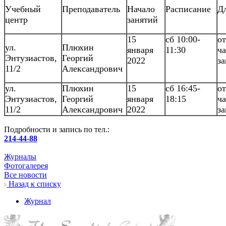
Учебный
Преподаватель
Начало
Расписание
Д
центр
занятий
15
сб 10:00-
от
ул.
Плюхин
января
11:30
ча
Энтузиастов,
Георгий
2022
за
11/2
Александрович
ул.
Плюхин
15
сб 16:45-
от
Энтузиастов,
Георгий
января
18:15
ча
11/2
Александрович
2022
за
Подробности и запись по тел.:
214-44-88
Журналы
Фотогалерея
Все новости
Назад к списку
Журнал