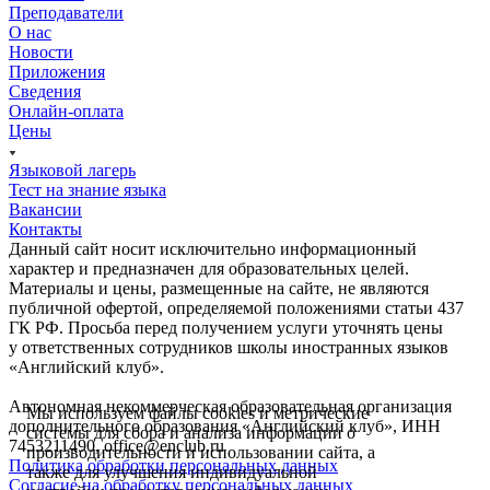
Преподаватели
О нас
Новости
Приложения
Сведения
Онлайн-оплата
Цены
Языковой лагерь
Тест на знание языка
Вакансии
Контакты
Данный сайт носит исключительно информационный
характер и предназначен для образовательных целей.
Материалы и цены, размещенные на сайте, не являются
публичной офертой, определяемой положениями статьи 437
ГК РФ. Просьба перед получением услуги уточнять цены
у ответственных сотрудников школы иностранных языков
«Английский клуб».
Автономная некоммерческая образовательная организация
Мы используем файлы сookies и метрические
дополнительного образования «Английский клуб», ИНН
системы для сбора и анализа информации о
7453211490, office@enclub.ru
производительности и использовании сайта, а
Политика обработки персональных данных
также для улучшения индивидуальной
Согласие на обработку персональных данных