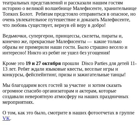
театральных представлений и рассказали нашим гостям
историю о великой волшебнице Малефисенте, хранительнице
Топких Болот. Ребятам предстояло отправиться в опасное, но
очень увлекательное путешествие и доказать Малефисенте,
что любовь существует, вернув ей веру в добро!
Ведьмочки, супергерои, принцессы, скелеты, пираты и,
конечно же, прекрасные Малефисенты
—
какие только
образы не примерили наши гости. Было
страшно весело и
интересно! Никто из ребят не ушел без угощения!
Кроме это
19 и 27 октября
прошли Disco Parties для детей 11-
13 лет. Ребят ждали языковые квесты, веселые игры и
конкурсы, фейспейнтинг, призы и зажигательные танцы!
Мы благодарим всех гостей за участие и
хотим сказать
огромное спасибо организаторам и актерам, которые
создавали невероятную атмосферу на наших праздничных
мероприятиях.
О том, как это было, смотрите в наших фотоотчетах в группе
VK
.