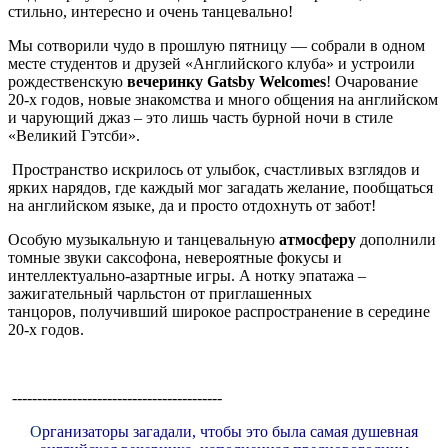
стильно, интересно и очень танцевально!
Мы сотворили чудо в прошлую пятницу — собрали в одном
месте студентов и друзей «Английского клуба» и устроили
рождественскую
вечеринку Gatsby Welcomes
!
Очарование
20-х годов, новые знакомства и много общения на английском
и чарующий джаз – это лишь часть бурной ночи в стиле
«Великий Гэтсби».
Пространство искрилось от улыбок, счастливых взглядов и
ярких нарядов, где каждый мог загадать желание, пообщаться
на английском языке, да и просто отдохнуть от забот!
Особую музыкальную и танцевальную
атмосферу
дополнили
томные звуки саксофона, невероятные фокусы и
интеллектуально-азартные игры. А нотку эпатажа –
зажигательный чарльcтон от приглашенных
танцоров, получивший широкое распространение в середине
20-х годов.
------------------------------------------
О
рганизаторы загадали, чтобы это была самая душевная