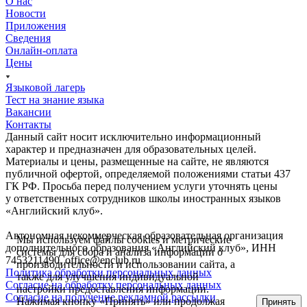
О нас
Новости
Приложения
Сведения
Онлайн-оплата
Цены
Языковой лагерь
Тест на знание языка
Вакансии
Контакты
Данный сайт носит исключительно информационный
характер и предназначен для образовательных целей.
Материалы и цены, размещенные на сайте, не являются
публичной офертой, определяемой положениями статьи 437
ГК РФ. Просьба перед получением услуги уточнять цены
у ответственных сотрудников школы иностранных языков
«Английский клуб».
Автономная некоммерческая образовательная организация
Мы используем файлы сookies и метрические
дополнительного образования «Английский клуб», ИНН
системы для сбора и анализа информации о
7453211490, office@enclub.ru
производительности и использовании сайта, а
Политика обработки персональных данных
также для улучшения индивидуальной
Согласие на обработку персональных данных
настройки предоставления информации.
Согласие на получение рекламной рассылки
Нажимая кнопку «Принять» или продолжая
Принять