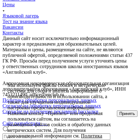
Цены
Языковой лагерь
Тест на знание языка
Вакансии
Контакты
Данный сайт носит исключительно информационный
характер и предназначен для образовательных целей.
Материалы и цены, размещенные на сайте, не являются
публичной офертой, определяемой положениями статьи 437
ГК РФ. Просьба перед получением услуги уточнять цены
у ответственных сотрудников школы иностранных языков
«Английский клуб».
Автономная некоммерческая образовательная организация
Мы используем файлы сookies и метрические
дополнительного образования «Английский клуб», ИНН
системы для сбора и анализа информации о
7453211490, office@enclub.ru
производительности и использовании сайта, а
Политика обработки персональных данных
также для улучшения индивидуальной
Согласие на обработку персональных данных
настройки предоставления информации.
Согласие на получение рекламной рассылки
Нажимая кнопку «Принять» или продолжая
Принять
пользоваться сайтом, вы соглашаетесь на
Сайт разработали —
размещение файлов cookies и обработку данных
метрических систем. Для получения
дополнительной информации см.
Политика